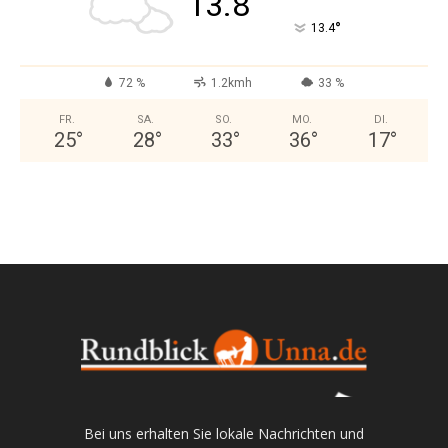
13.8
°
13.4
72 %
1.2kmh
33 %
FR.
SA.
SO.
MO.
DI.
25
°
28
°
33
°
36
°
17
°
Bei uns erhalten Sie lokale Nachrichten und