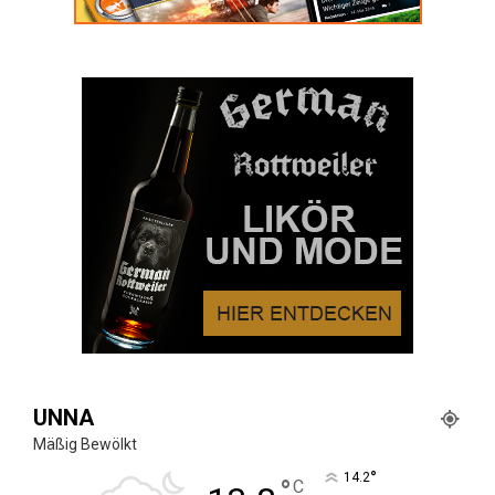
UNNA
Mäßig Bewölkt
°
14.2
°
C