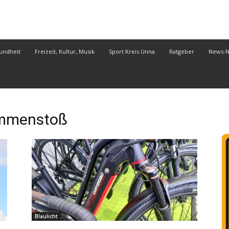
undheit
Freizeit, Kultur, Musik
Sport Kreis Unna
Ratgeber
News-
mmenstoß
Blaulicht