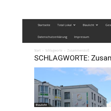
Startseite
Total Lokal
Blaulicht
Ges
Datenschutzerklärung
Impressum
Start
Schlagworte
Zusammenstoß
SCHLAGWORTE: Zusa
Blaulicht