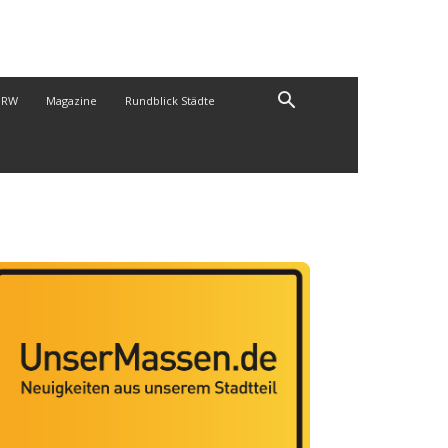
NRW
Magazine
Rundblick Städte