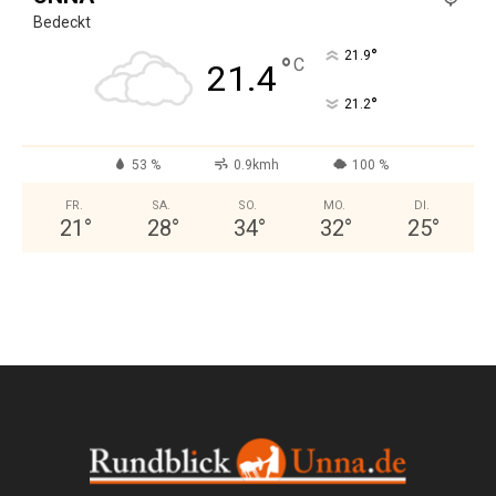
Bedeckt
°
21.9
°
C
21.4
°
21.2
53 %
0.9kmh
100 %
FR.
SA.
SO.
MO.
DI.
21
°
28
°
34
°
32
°
25
°