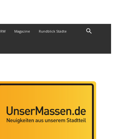
NRW
Magazine
Rundblick Städte