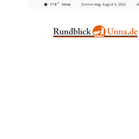
C
17.8
Donnerstag, August 6, 2026
A
Unna
Rundblick
Unna