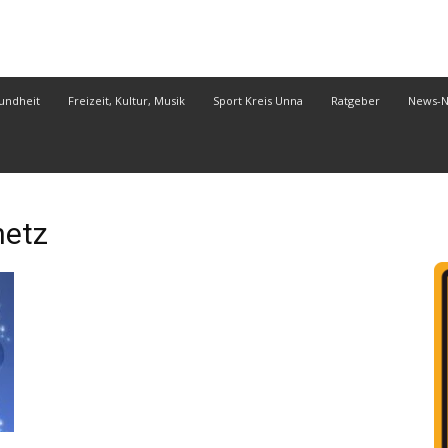
undheit
Freizeit, Kultur, Musik
Sport Kreis Unna
Ratgeber
News-
etz