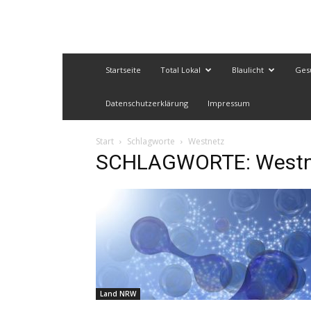
Startseite
Total Lokal
Blaulicht
Ges
Datenschutzerklärung
Impressum
Start
Schlagworte
Westnetz
SCHLAGWORTE: Westn
Land NRW