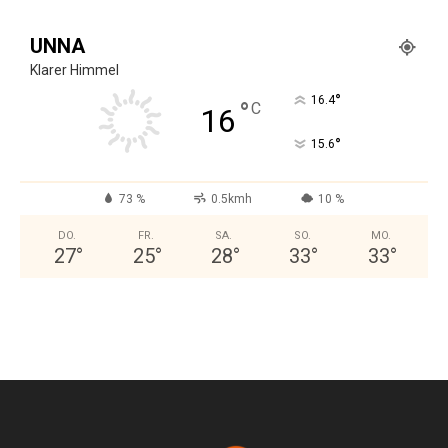
UNNA
Klarer Himmel
°
16.4
°
C
16
°
15.6
73 %
0.5kmh
10 %
DO.
FR.
SA.
SO.
MO.
27
°
25
°
28
°
33
°
33
°