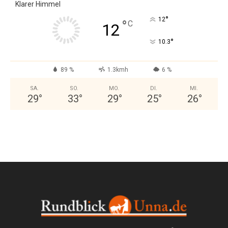
Klarer Himmel
°
12
°
C
12
°
10.3
89 %
1.3kmh
6 %
SA.
SO.
MO.
DI.
MI.
29
°
33
°
29
°
25
°
26
°