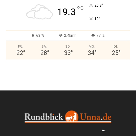
°
20.3
°
C
19.3
°
19
63 %
2.4kmh
77 %
FR.
SA.
SO.
MO.
DI.
22
°
28
°
33
°
34
°
25
°