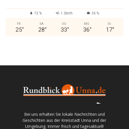
72 %
1.2kmh
33 %
FR.
SA.
SO.
MO.
DI.
25
°
28
°
33
°
36
°
17
°
Bei uns erhalten Sie lokale Nachrichten und
Geschichten aus der Kreisstadt Unna und der
Umgebung. Immer frisch und tagesaktuell!