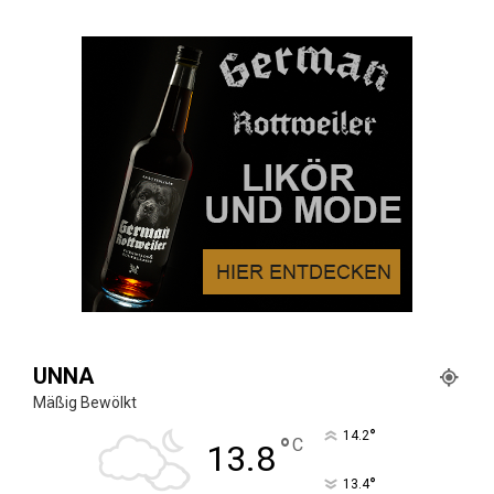
UNNA
Mäßig Bewölkt
°
14.2
°
C
13.8
°
13.4