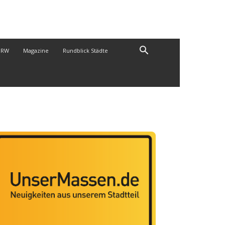
NRW
Magazine
Rundblick Städte