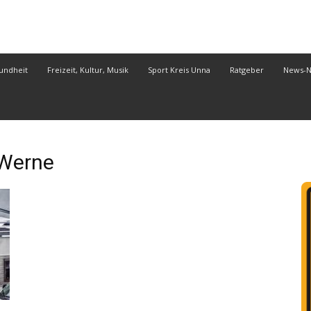
undheit
Freizeit, Kultur, Musik
Sport Kreis Unna
Ratgeber
News-
Werne