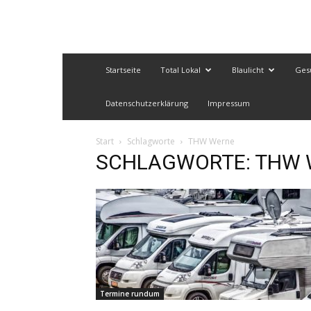
Startseite
Total Lokal
Blaulicht
Ges
Datenschutzerklärung
Impressum
Start
Schlagworte
THW Werne
SCHLAGWORTE: THW 
Termine rundum