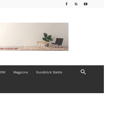
NRW
Magazine
Rundblick Städte