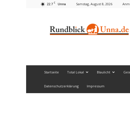
C
22.7
Samstag, August 8, 2026
Anme
Unna
Rundblick
Unna
Startseite
Total Lokal
Blaulicht
Ges
Datenschutzerklärung
Impressum