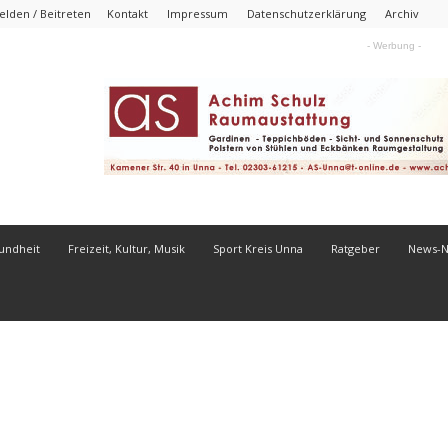
lden / Beitreten
Kontakt
Impressum
Datenschutzerklärung
Archiv
- Werbung -
undheit
Freizeit, Kultur, Musik
Sport Kreis Unna
Ratgeber
News-