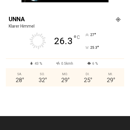
UNNA
Klarer Himmel
°
27
°
C
26.3
°
25.3
43 %
0.5kmh
6 %
SA.
SO.
MO.
DI.
MI.
28
°
32
°
29
°
25
°
29
°