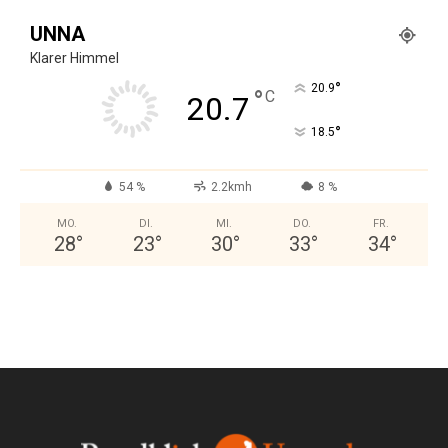
UNNA
Klarer Himmel
°
20.9
°
C
20.7
°
18.5
54 %
2.2kmh
8 %
MO.
DI.
MI.
DO.
FR.
28
°
23
°
30
°
33
°
34
°