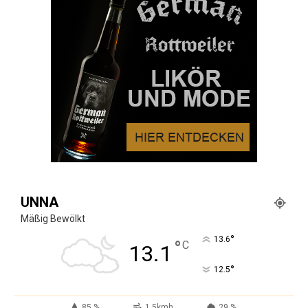
UNNA
Mäßig Bewölkt
°
13.6
°
C
13.1
°
12.5
85 %
1.5kmh
29 %