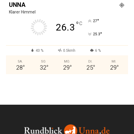
UNNA
Klarer Himmel
°
27
°
C
26.3
°
25.3
43 %
0.5kmh
6 %
SA.
SO.
MO.
DI.
MI.
28
°
32
°
29
°
25
°
29
°