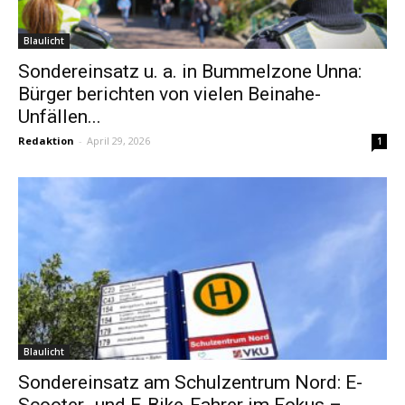
Blaulicht
Sondereinsatz u. a. in Bummelzone Unna:
Bürger berichten von vielen Beinahe-
Unfällen...
Redaktion
-
April 29, 2026
1
Blaulicht
Sondereinsatz am Schulzentrum Nord: E-
Scooter- und E-Bike-Fahrer im Fokus –