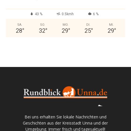
43 %
0.5kmh
6 %
SA.
SO.
MO.
DI.
MI.
28
°
32
°
29
°
25
°
29
°
Bei uns erhalten Sie lokale Nachrichten und
Geschichten aus der Kreisstadt Unna und der
Umgebung. Immer frisch und tagesaktuell!