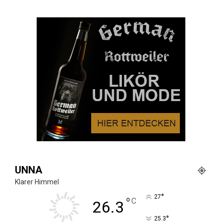
UNNA
Klarer Himmel
°
27
°
C
26.3
°
25.3