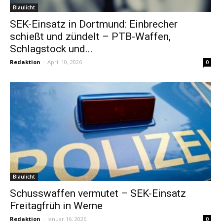
Blaulicht
SEK-Einsatz in Dortmund: Einbrecher
schießt und zündelt – PTB-Waffen,
Schlagstock und...
Redaktion
-
April 10, 2026
0
Blaulicht
Schusswaffen vermutet – SEK-Einsatz
Freitagfrüh in Werne
Redaktion
-
Januar 16, 2026
0