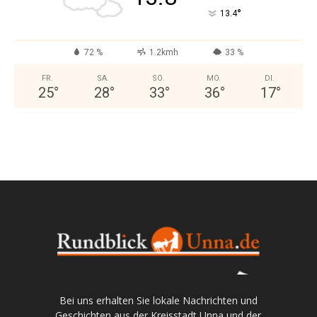
°
13.4
72 %
1.2kmh
33 %
FR.
SA.
SO.
MO.
DI.
25
°
28
°
33
°
36
°
17
°
Bei uns erhalten Sie lokale Nachrichten und
Geschichten aus der Kreisstadt Unna und der