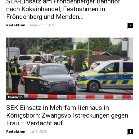
SEK-Einsatz am Fröndenberger Bahnhof
nach Kokainhandel, Festnahmen in
Fröndenberg und Menden...
Redaktion
-
August 11, 2025
2
Blaulicht
SEK-Einsatz in Mehrfamilienhaus in
Königsborn: Zwangsvollstreckungen gegen
Frau – Verdacht auf...
Redaktion
-
Juli 8, 2025
1