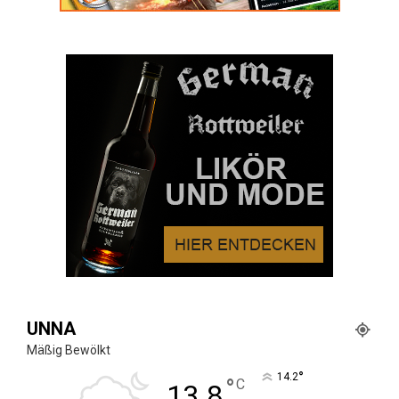
UNNA
Mäßig Bewölkt
°
14.2
°
C
13.8