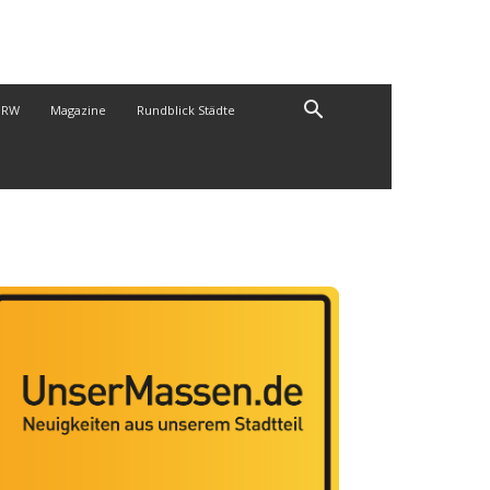
NRW
Magazine
Rundblick Städte