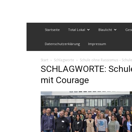
Startseite
Total Lokal
Blaulicht
Ges
Datenschutzerklärung
Impressum
Start
Schlagworte
Schule ohne Rassismus – Schul
SCHLAGWORTE: Schule
mit Courage