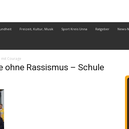
undheit
Freizeit, Kultur, Musik
Sport Kreis Unna
Ratgeber
News-
e mit Courage
 ohne Rassismus – Schule