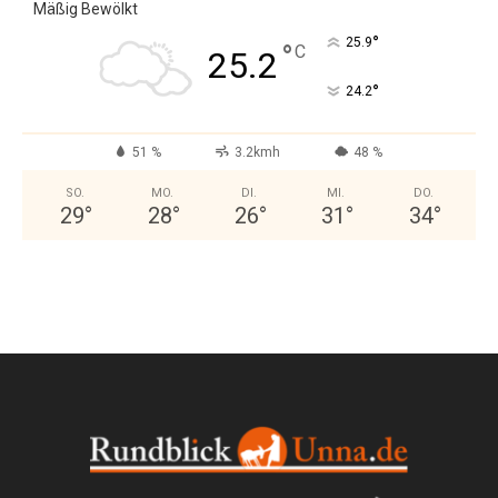
Mäßig Bewölkt
°
25.9
°
C
25.2
°
24.2
51 %
3.2kmh
48 %
SO.
MO.
DI.
MI.
DO.
29
°
28
°
26
°
31
°
34
°