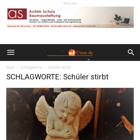
- Werbung -
Start
Schlagworte
Schüler stirbt
SCHLAGWORTE: Schüler stirbt