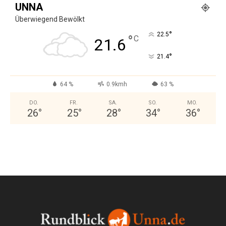
UNNA
Überwiegend Bewölkt
°
22.5
°
C
21.6
°
21.4
64 %
0.9kmh
63 %
DO.
FR.
SA.
SO.
MO.
26
°
25
°
28
°
34
°
36
°