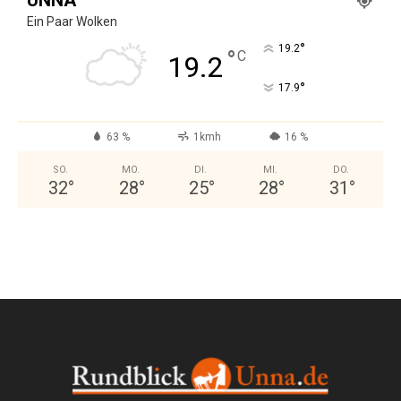
Ein Paar Wolken
°
19.2
°
C
19.2
°
17.9
63 %
1kmh
16 %
SO.
MO.
DI.
MI.
DO.
32
°
28
°
25
°
28
°
31
°