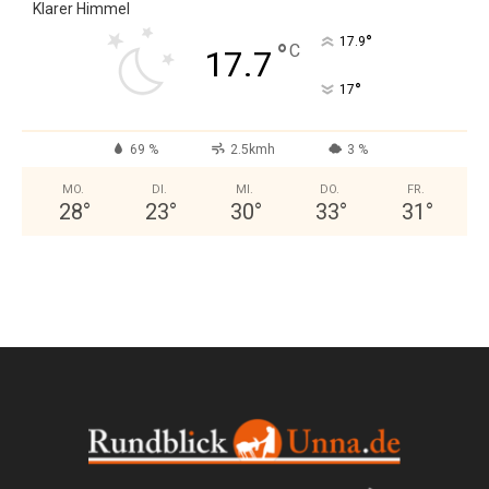
Klarer Himmel
°
17.9
°
C
17.7
°
17
69 %
2.5kmh
3 %
MO.
DI.
MI.
DO.
FR.
28
°
23
°
30
°
33
°
31
°