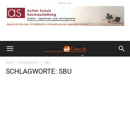
- Werbung -
Start
Schlagworte
SBU
SCHLAGWORTE: SBU