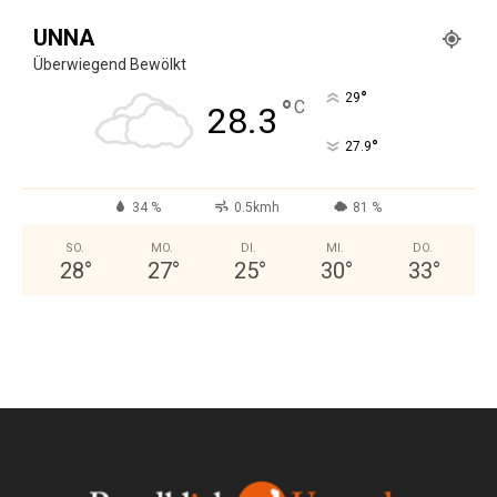
UNNA
Überwiegend Bewölkt
°
29
°
C
28.3
°
27.9
34 %
0.5kmh
81 %
SO.
MO.
DI.
MI.
DO.
28
°
27
°
25
°
30
°
33
°