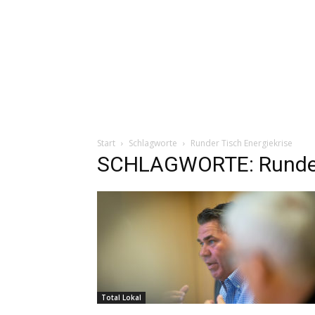
Start
Schlagworte
Runder Tisch Energiekrise
SCHLAGWORTE: Runder 
Total Lokal