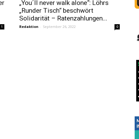
er
„You´ll never walk alone“: Löhrs
„Runder Tisch“ beschwört
Solidarität – Ratenzahlungen...
Redaktion
-
September 26, 2022
1
0