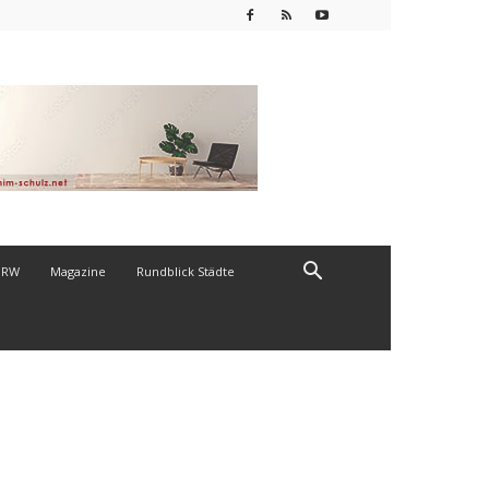
NRW
Magazine
Rundblick Städte