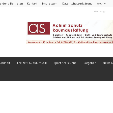
lden / Beitreten
Kontakt
Impressum
Datenschutzerklärung
Archiv
- Werbung -
undheit
Freizeit, Kultur, Musik
Sport Kreis Unna
Ratgeber
News-