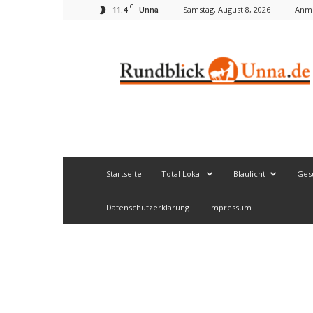
C
11.4
Samstag, August 8, 2026
Anme
Unna
Rundblick
Unna
Startseite
Total Lokal
Blaulicht
Ges
Datenschutzerklärung
Impressum