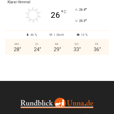
Klarer Himmel
°
26.4
°
C
26
°
25.3
46 %
1.3kmh
10 %
MO.
DI.
MI.
DO.
FR.
28
°
24
°
29
°
33
°
36
°