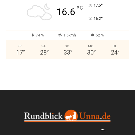
°
17.5
°
C
16.6
°
16.2
74 %
1.6kmh
52 %
FR.
SA.
SO.
MO.
DI.
17
°
28
°
33
°
30
°
24
°