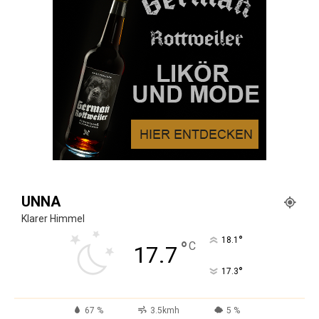
UNNA
Klarer Himmel
°
18.1
°
C
17.7
°
17.3
67 %
3.5kmh
5 %