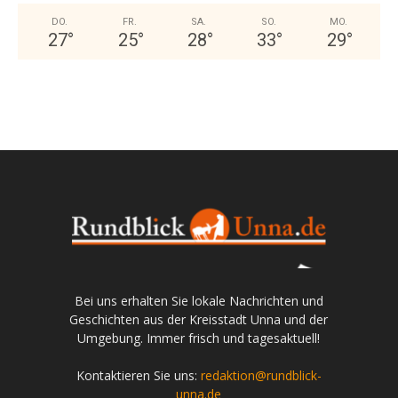
DO.
FR.
SA.
SO.
MO.
27
°
25
°
28
°
33
°
29
°
Bei uns erhalten Sie lokale Nachrichten und
Geschichten aus der Kreisstadt Unna und der
Umgebung. Immer frisch und tagesaktuell!
Kontaktieren Sie uns:
redaktion@rundblick-
unna.de