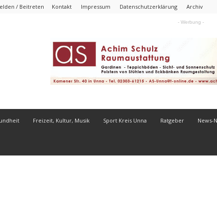
lden / Beitreten
Kontakt
Impressum
Datenschutzerklärung
Archiv
- Werbung -
undheit
Freizeit, Kultur, Musik
Sport Kreis Unna
Ratgeber
News-