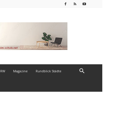
NRW
Magazine
Rundblick Städte