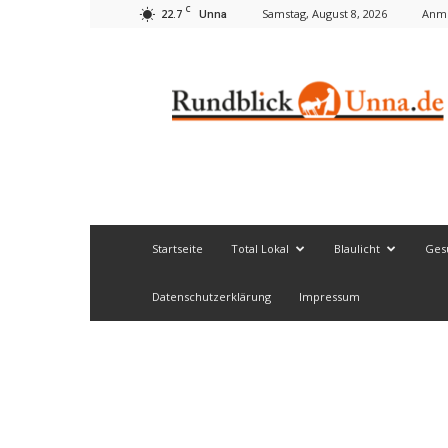
C
22.7
Samstag, August 8, 2026
Anme
Unna
Rundblick
Unna
Startseite
Total Lokal
Blaulicht
Ges
Datenschutzerklärung
Impressum