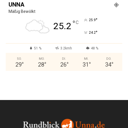
UNNA
Mäßig Bewölkt
°
25.9
°
C
25.2
°
24.2
51 %
3.2kmh
48 %
SO.
MO.
DI.
MI.
DO.
29
°
28
°
26
°
31
°
34
°