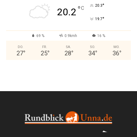
°
20.3
°
C
20.2
°
19.7
69 %
0.9kmh
16 %
DO.
FR.
SA.
SO.
MO.
27
°
25
°
28
°
34
°
36
°