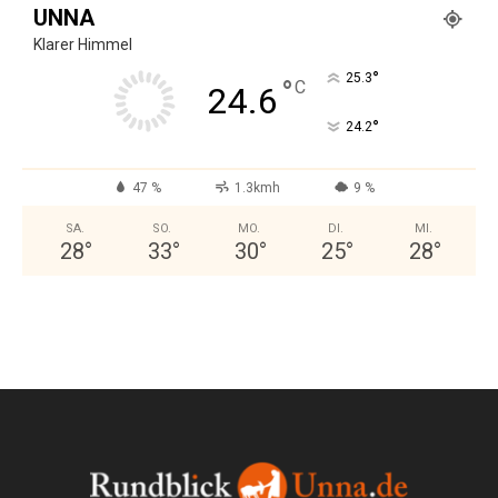
UNNA
Klarer Himmel
°
25.3
°
C
24.6
°
24.2
47 %
1.3kmh
9 %
SA.
SO.
MO.
DI.
MI.
28
°
33
°
30
°
25
°
28
°