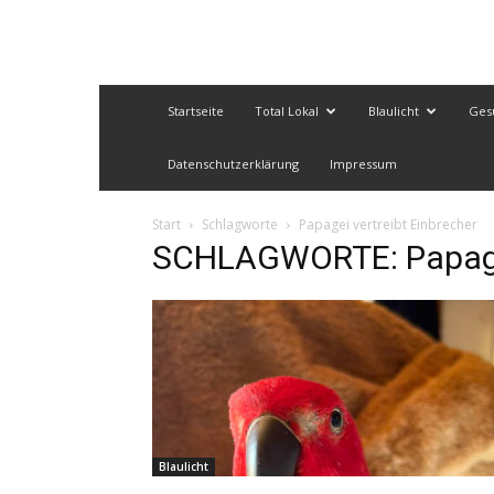
Startseite
Total Lokal
Blaulicht
Ges
Datenschutzerklärung
Impressum
Start
Schlagworte
Papagei vertreibt Einbrecher
SCHLAGWORTE: Papagei
Blaulicht