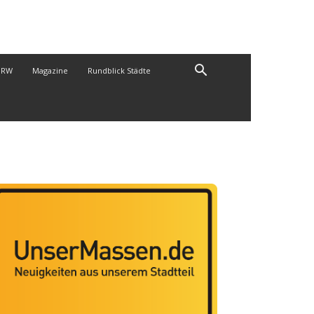
NRW
Magazine
Rundblick Städte