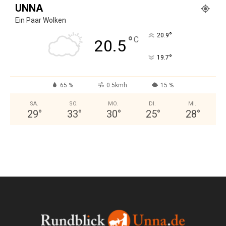
UNNA
Ein Paar Wolken
°
20.9
°
C
20.5
°
19.7
65 %
0.5kmh
15 %
SA.
SO.
MO.
DI.
MI.
29
°
33
°
30
°
25
°
28
°