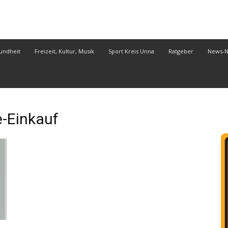
undheit
Freizeit, Kultur, Musik
Sport Kreis Unna
Ratgeber
News-
-Einkauf