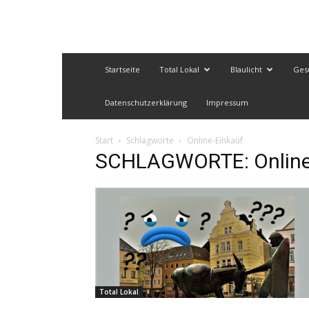
Startseite
Total Lokal
Blaulicht
Ges
Datenschutzerklärung
Impressum
Start
Schlagworte
Online-Einkauf
SCHLAGWORTE: Online
Total Lokal