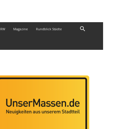
NRW
Magazine
Rundblick Städte