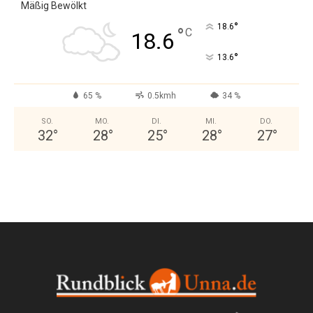
Mäßig Bewölkt
°
18.6
°
C
18.6
°
13.6
65 %
0.5kmh
34 %
SO.
MO.
DI.
MI.
DO.
32
°
28
°
25
°
28
°
27
°