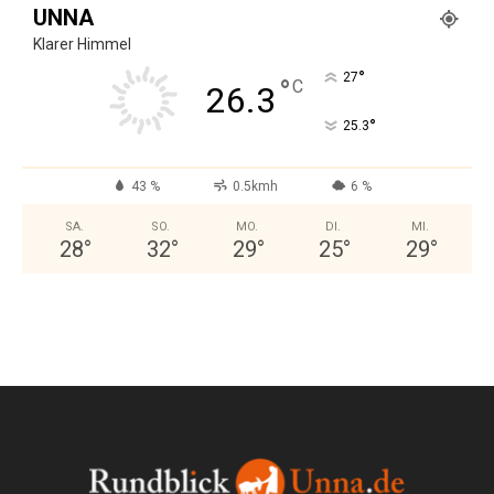
UNNA
Klarer Himmel
°
27
°
C
26.3
°
25.3
43 %
0.5kmh
6 %
SA.
SO.
MO.
DI.
MI.
28
°
32
°
29
°
25
°
29
°