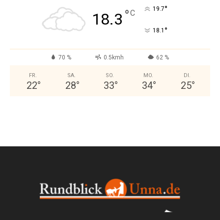
°
19.7
°
C
18.3
°
18.1
70 %
0.5kmh
62 %
FR.
SA.
SO.
MO.
DI.
22
°
28
°
33
°
34
°
25
°