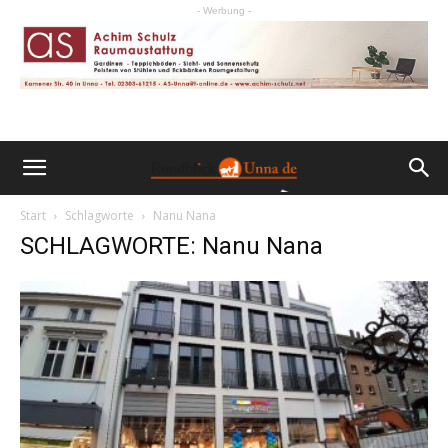
- Werbung -
Start
Schlagworte
Nanu Nana
SCHLAGWORTE: Nanu Nana