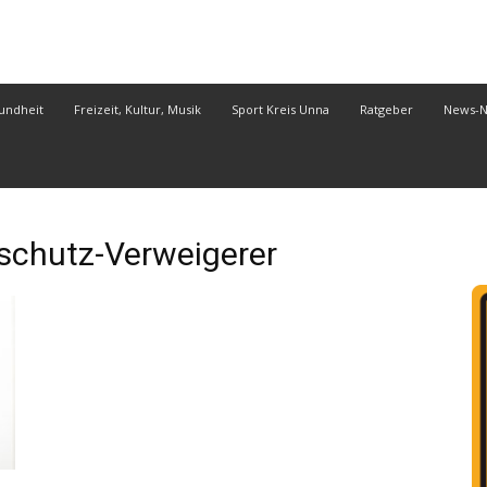
undheit
Freizeit, Kultur, Musik
Sport Kreis Unna
Ratgeber
News-
hutz-Verweigerer