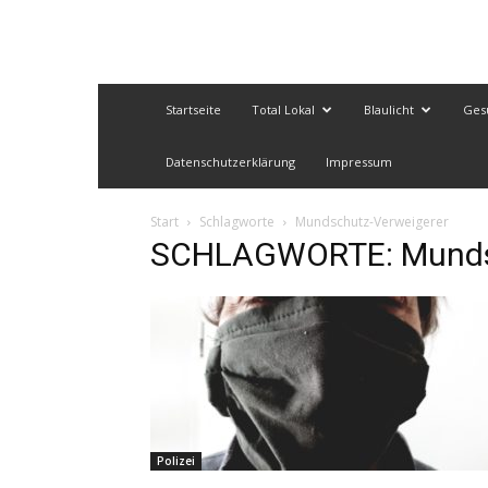
Startseite
Total Lokal
Blaulicht
Ges
Datenschutzerklärung
Impressum
Start
Schlagworte
Mundschutz-Verweigerer
SCHLAGWORTE: Mundsc
Polizei