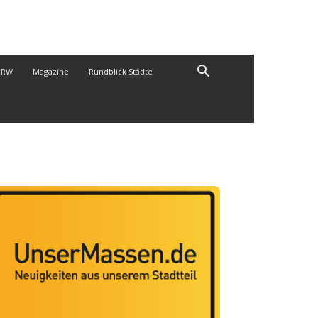
NRW
Magazine
Rundblick Städte