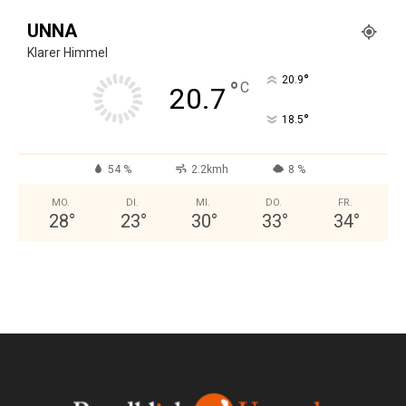
UNNA
Klarer Himmel
°
20.9
°
C
20.7
°
18.5
54 %
2.2kmh
8 %
MO.
DI.
MI.
DO.
FR.
28
°
23
°
30
°
33
°
34
°