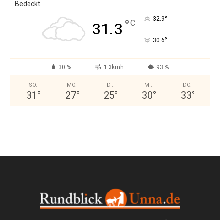
Bedeckt
°
32.9
°
C
31.3
°
30.6
30 %
1.3kmh
93 %
SO.
MO.
DI.
MI.
DO.
31
°
27
°
25
°
30
°
33
°