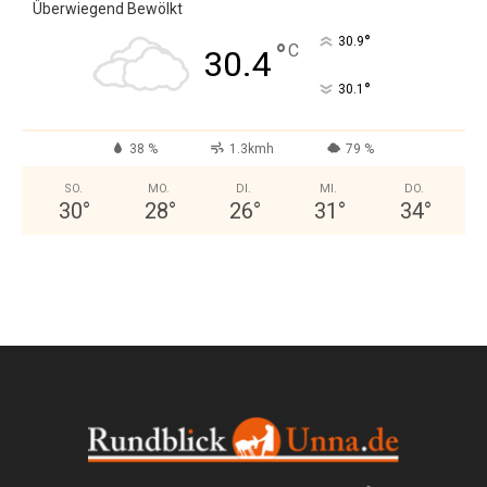
Überwiegend Bewölkt
°
30.9
°
C
30.4
°
30.1
38 %
1.3kmh
79 %
SO.
MO.
DI.
MI.
DO.
30
°
28
°
26
°
31
°
34
°