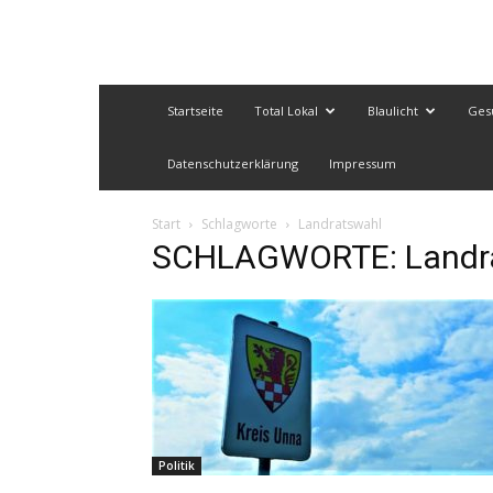
Startseite
Total Lokal
Blaulicht
Ges
Datenschutzerklärung
Impressum
Start
Schlagworte
Landratswahl
SCHLAGWORTE: Landr
Politik