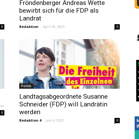
Fröndenberger Andreas Wette
bewirbt sich für die FDP als
Landrat
Redaktion
-
April 30, 2025
0
0
Politik
Landtagsabgeordnete Susanne
..
Schneider (FDP) will Landrätin
werden
0
Redaktion 4
-
Juni 6, 2020
0