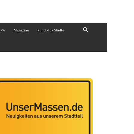
NRW
Magazine
Rundblick Städte