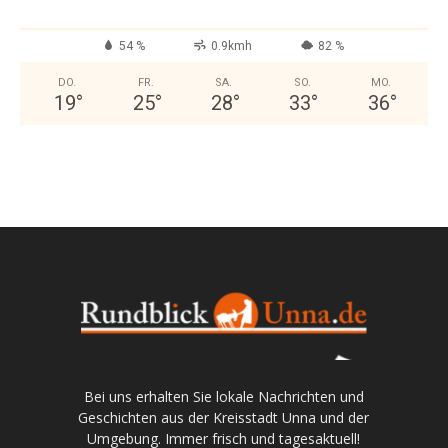
54 %
0.9kmh
82 %
DO.
FR.
SA.
SO.
MO.
19
°
25
°
28
°
33
°
36
°
Bei uns erhalten Sie lokale Nachrichten und
Geschichten aus der Kreisstadt Unna und der
Umgebung. Immer frisch und tagesaktuell!