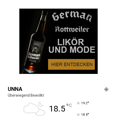
UNNA
Überwiegend Bewölkt
°
19.2
°
C
18.5
°
18.4