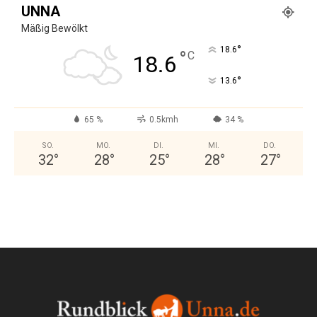
UNNA
Mäßig Bewölkt
°
18.6
°
C
18.6
°
13.6
65 %
0.5kmh
34 %
SO.
MO.
DI.
MI.
DO.
32
°
28
°
25
°
28
°
27
°