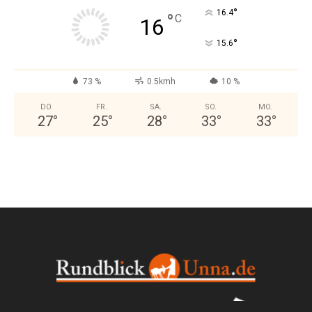
°
16.4
°
C
16
°
15.6
73 %
0.5kmh
10 %
DO.
FR.
SA.
SO.
MO.
27
°
25
°
28
°
33
°
33
°