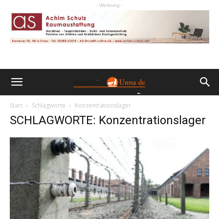
- Werbung -
Start
Schlagworte
Konzentrationslager
SCHLAGWORTE: Konzentrationslager