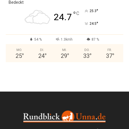
Bedeckt
°
25.3
°
C
24.7
°
24.5
54 %
1.3kmh
87 %
MO.
DI.
MI.
DO.
FR.
25
°
24
°
29
°
33
°
37
°