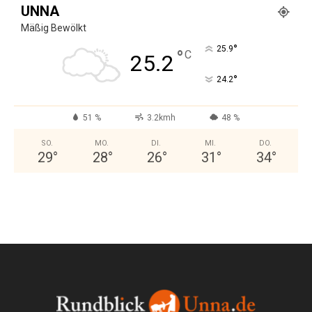
UNNA
Mäßig Bewölkt
°
25.9
°
C
25.2
°
24.2
51 %
3.2kmh
48 %
SO.
MO.
DI.
MI.
DO.
29
°
28
°
26
°
31
°
34
°