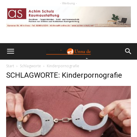
- Werbung -
Start
Schlagworte
Kinderpornografie
SCHLAGWORTE: Kinderpornografie