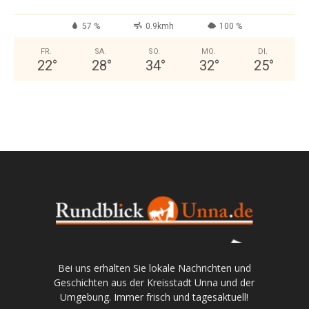
57 %
0.9kmh
100 %
FR.
SA.
SO.
MO.
DI.
22
°
28
°
34
°
32
°
25
°
Bei uns erhalten Sie lokale Nachrichten und
Geschichten aus der Kreisstadt Unna und der
Umgebung. Immer frisch und tagesaktuell!