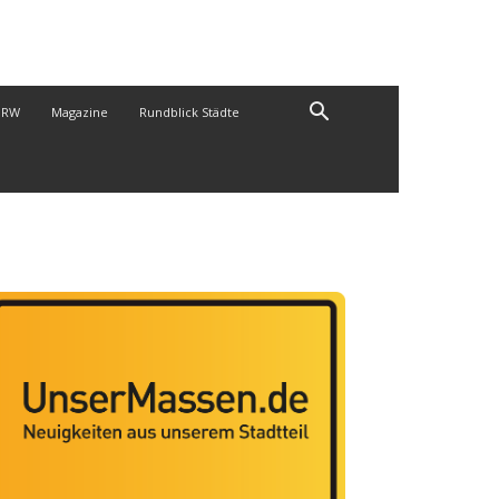
NRW
Magazine
Rundblick Städte