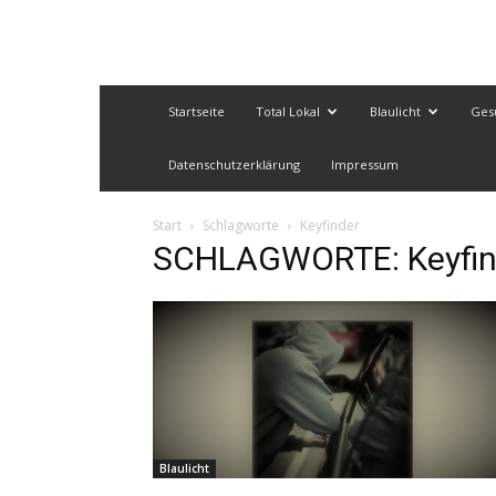
Startseite
Total Lokal
Blaulicht
Ges
Datenschutzerklärung
Impressum
Start
Schlagworte
Keyfinder
SCHLAGWORTE: Keyfin
Blaulicht