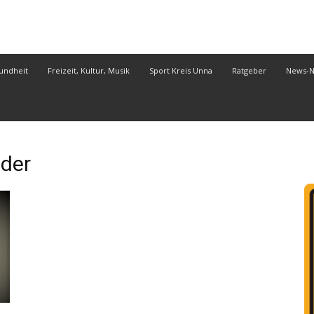
undheit
Freizeit, Kultur, Musik
Sport Kreis Unna
Ratgeber
News-
der