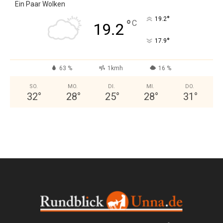
Ein Paar Wolken
°
19.2
°
C
19.2
°
17.9
63 %
1kmh
16 %
SO.
MO.
DI.
MI.
DO.
32
°
28
°
25
°
28
°
31
°