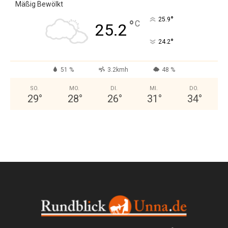
Mäßig Bewölkt
°
25.9
°
C
25.2
°
24.2
51 %
3.2kmh
48 %
SO.
MO.
DI.
MI.
DO.
29
°
28
°
26
°
31
°
34
°