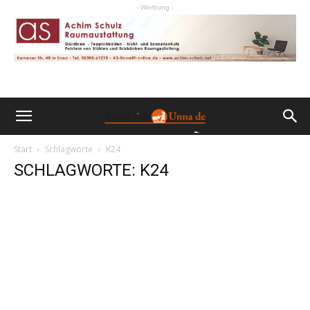
- Werbung -
Start
Schlagworte
K24
SCHLAGWORTE: K24